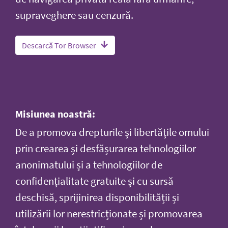
supraveghere sau cenzură.
Descarcă Tor Browser
Misiunea noastră:
De a promova drepturile și libertățile omului
prin crearea și desfășurarea tehnologiilor
anonimatului și a tehnologiilor de
confidențialitate gratuite și cu sursă
deschisă, sprijinirea disponibilității și
utilizării lor nerestricționate și promovarea