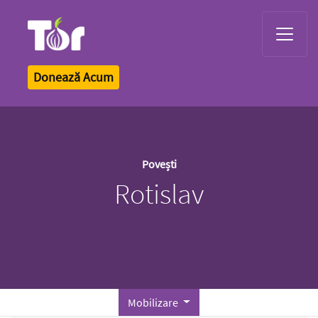
Tor Logo
Donează Acum
Povești
Rotislav
Mobilizare