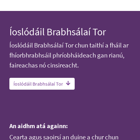
Íoslódáil Brabhsálaí Tor
Íoslódáil Brabhsálaí Tor chun taithí a fháil ar
fhíorbhrabhsáil phríobháideach gan rianú,
faireachas nó cinsireacht.
Íoslódáil Brabhsálaí Tor
An aidhm atá againn:
Cearta agus saoirsí an duine a chur chun