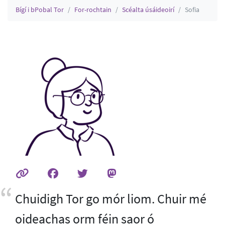
Bígí i bPobal Tor
For-rochtain
Scéalta úsáideoirí
Sofia
Chuidigh Tor go mór liom. Chuir mé
oideachas orm féin saor ó