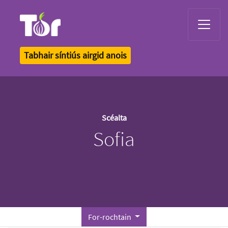
Tor Logo
Tabhair síntiús airgid anois
Scéalta
Sofia
For-rochtain