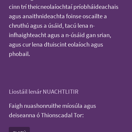
cinn trí theicneolaíochtaí príobháideachais
agus anaithnideachta foinse oscailte a
chruthú agus a úsáid, tacú lena n-
infhaighteacht agus a n-úsáid gan srian,
agus cur lena dtuiscint eolaíoch agus
phobail.
Liostáil lenár NUACHTLITIR
Faigh nuashonruithe míosúla agus
deiseanna ó Thionscadal Tor: