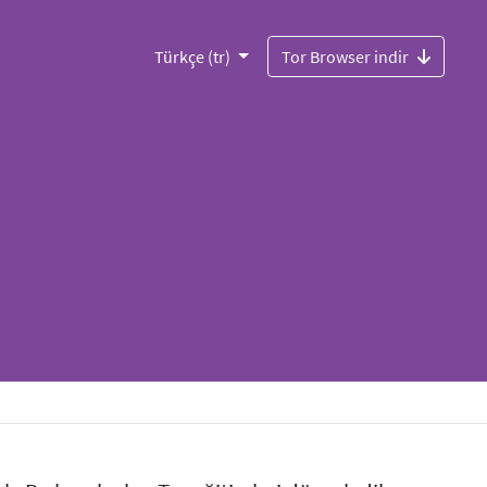
Türkçe (tr)
Tor Browser indir