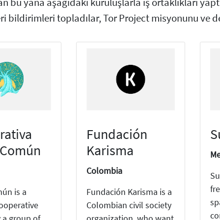
an bu yana aşağıdaki kuruluşlarla iş ortaklıkları yaptı
ri bildirimleri topladılar, Tor Project misyonunu ve de
rativa
Fundación
S
a Común
Karisma
Me
Colombia
Su
fr
mún is a
Fundación Karisma is a
sp
ooperative
Colombian civil society
co
 a group of
organization, who want