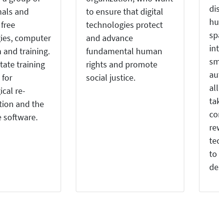
di
nals and
to ensure that digital
hu
 free
technologies protect
sp
ies, computer
and advance
in
 and training.
fundamental human
sm
itate training
rights and promote
au
 for
social justice.
al
cal re-
ta
tion and the
co
e software.
re
te
to
de