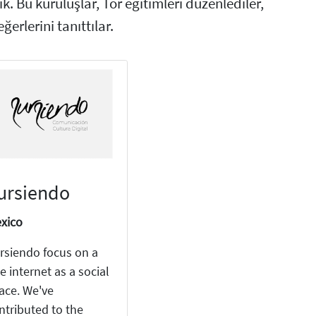
k. Bu kuruluşlar, Tor eğitimleri düzenlediler,
ğerlerini tanıttılar.
ursiendo
xico
rsiendo focus on a
ee internet as a social
ace. We've
ntributed to the