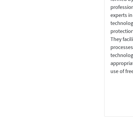
professio
experts in
technolog
protection
They facil
processes
technologi
appropria
use of fre