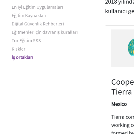
2018 yılınd
En İyi Eğitim Uygulamaları
kullanıcı ge
Eğitim Kaynakları
Dijital Güvenlik Rehberleri
Eğitmenler için davranış kuralları
Tor Eğitim SSS
Riskler
İş ortakları
Coope
Tierr
Mexico
Tierra co
working c
formed by