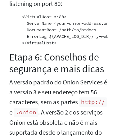
listening on port 80:
     <VirtualHost *:80>

       ServerName <your-onion-address.onion>

       DocumentRoot /path/to/htdocs

       ErrorLog ${APACHE_LOG_DIR}/my-website.log

Etapa 6: Conselhos de
segurança e mais dicas
A versão padrão do Onion Services é
a versão 3 e seu endereço tem 56
caracteres, sem as partes
http://
e
. A versão 2 dos serviços
.onion
Onion está obsoleta e não é mais
suportada desde o lançamento do