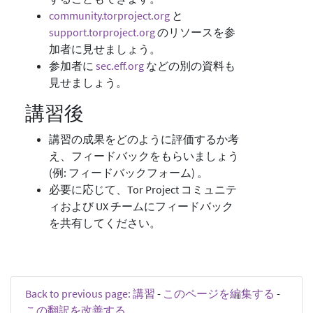
community.torproject.org
と
support.torproject.org
のリソースを参
加者に見せましょう。
参加者に
sec.eff.org
などの別の資料も
見せましょう。
講習後
講習の成果をどのように評価するか考
え、フィードバックをもらいましょう
(例: フィードバックフォーム) 。
必要に応じて、Tor Project コミュニテ
ィおよび UX チームにフィードバック
を共有してください。
Back to previous page: 講習
-
このページを編集する
-
この翻訳を改善する