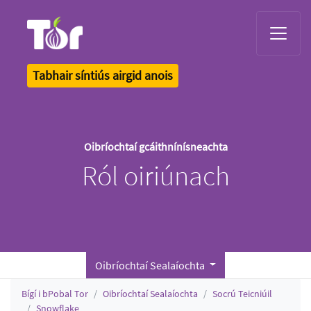
Tor Logo
Tabhair síntiús airgid anois
Oibríochtaí gcáithnínísneachta
Ról oiriúnach
Oibríochtaí Sealaíochta
Bígí i bPobal Tor
Oibríochtaí Sealaíochta
Socrú Teicniúil
Snowflake