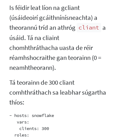
Is féidir leat líon na gcliant
(úsáideoirí gcáithnínísneachta) a
theorannú tríd an athróg
a
cliant
úsáid. Tá na cliaint
chomhthráthacha uasta de réir
réamhshocraithe gan teorainn (0 =
neamhtheorann).
Tá teorainn de 300 cliant
comhthráthach sa leabhar súgartha
thíos:
- hosts: snowflake

   vars:

    clients: 300

  roles:
