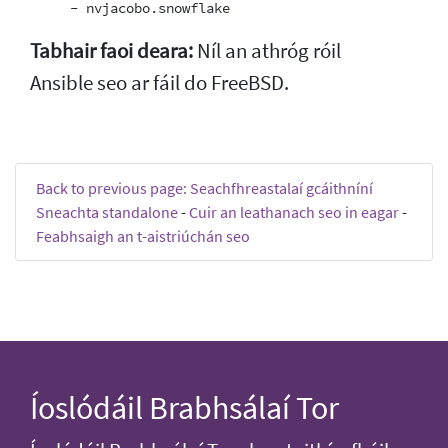
Tabhair faoi deara:
Níl an athróg róil
Ansible seo ar fáil do FreeBSD.
Back to previous page: Seachfhreastalaí gcáithníní
Sneachta standalone
-
Cuir an leathanach seo in eagar
-
Feabhsaigh an t-aistriúchán seo
Íoslódáil Brabhsálaí Tor