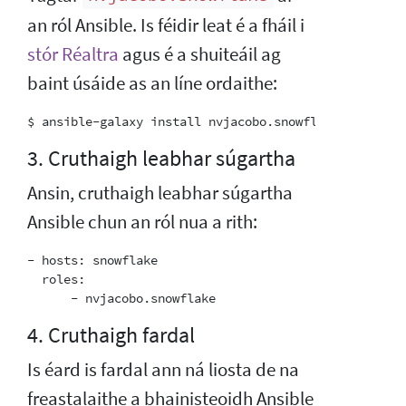
an ról Ansible. Is féidir leat é a fháil i
stór Réaltra
agus é a shuiteáil ag
baint úsáide as an líne ordaithe:
3. Cruthaigh leabhar súgartha
Ansin, cruthaigh leabhar súgartha
Ansible chun an ról nua a rith:
- hosts: snowflake

  roles:

4. Cruthaigh fardal
Is éard is fardal ann ná liosta de na
freastalaithe a bhainisteoidh Ansible