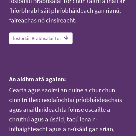
Íoslódáil Brabhsálaí Tor chun taithí a fháil ar
fhíorbhrabhsáil phríobháideach gan rianú,
faireachas nó cinsireacht.
Íoslódáil Brabhsálaí Tor
An aidhm atá againn:
Cearta agus saoirsí an duine a chur chun
cinn trí theicneolaíochtaí príobháideachais
agus anaithnideachta foinse oscailte a
chruthú agus a úsáid, tacú lena n-
infhaighteacht agus a n-úsáid gan srian,