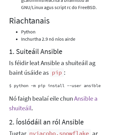
GNU/Linux agus script rc do FreeBSD.
Riachtanais
Python
Inchurtha 2.9 nó níos airde
1. Suiteáil Ansible
Is féidir leat Ansible a shuiteáil ag
baint úsáide as
:
pip
Nó faigh bealaí eile chun
Ansible a
shuiteáil
.
2. Íoslódáil an ról Ansible
Tugtar
ar
nvjacobo.snowflake