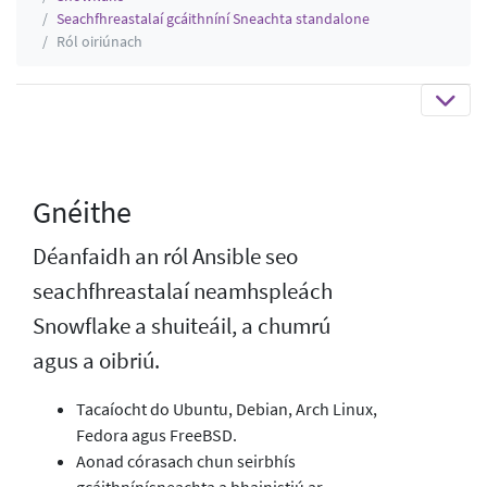
Seachfhreastalaí gcáithníní Sneachta standalone
Ról oiriúnach
Gnéithe
Déanfaidh an ról Ansible seo
seachfhreastalaí neamhspleách
Snowflake a shuiteáil, a chumrú
agus a oibriú.
Tacaíocht do Ubuntu, Debian, Arch Linux,
Fedora agus FreeBSD.
Aonad córasach chun seirbhís
gcáithnínísneachta a bhainistiú ar