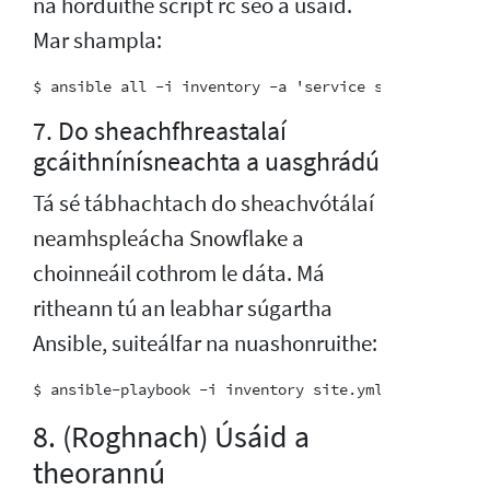
na horduithe script rc seo a úsáid.
Mar shampla:
7. Do sheachfhreastalaí
gcáithnínísneachta a uasghrádú
Tá sé tábhachtach do sheachvótálaí
neamhspleácha Snowflake a
choinneáil cothrom le dáta. Má
ritheann tú an leabhar súgartha
Ansible, suiteálfar na nuashonruithe:
8. (Roghnach) Úsáid a
theorannú