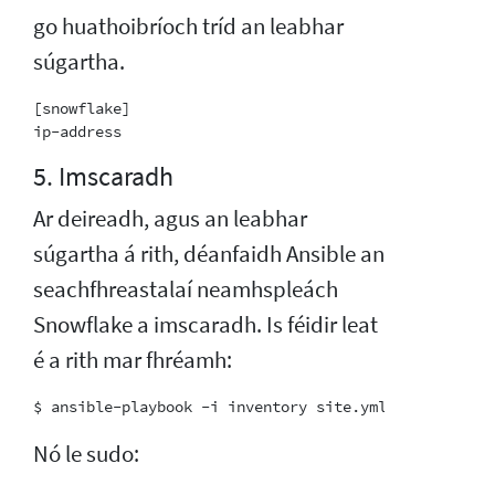
go huathoibríoch tríd an leabhar
súgartha.
[snowflake]

5. Imscaradh
Ar deireadh, agus an leabhar
súgartha á rith, déanfaidh Ansible an
seachfhreastalaí neamhspleách
Snowflake a imscaradh. Is féidir leat
é a rith mar fhréamh:
Nó le sudo: