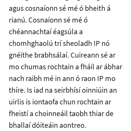
agus cosnaíonn sé mé ó bheith á
rianú. Cosnaíonn sé mé ó
chéannachtaí éagsúla a
chomhghaolú trí sheoladh IP nó
gnéithe brabhsálaí. Cuireann sé ar
mo chumas rochtain a fháil ar ábhar
nach raibh mé in ann ó raon IP mo
thíre. Is iad na seirbhísí oinniúin an
uirlis is iontaofa chun rochtain ar
fheistí a choinneáil taobh thiar de
bhallaí dóiteáin aontreo.