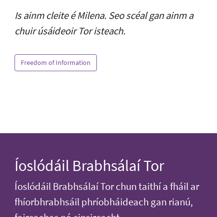
Is ainm cleite é Milena. Seo scéal gan ainm a
chuir úsáideoir Tor isteach.
Freedom of Information
Íoslódáil Brabhsálaí Tor
Íoslódáil Brabhsálaí Tor chun taithí a fháil ar
fhíorbhrabhsáil phríobháideach gan rianú,