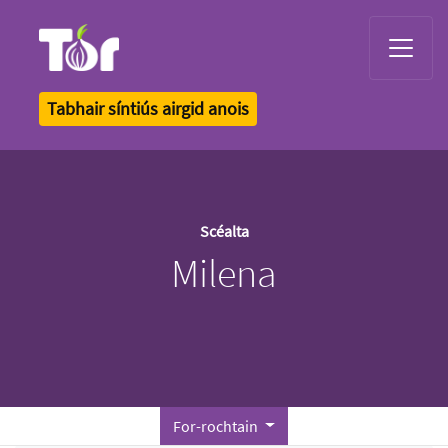
Tor Logo
Tabhair síntiús airgid anois
Scéalta
Milena
For-rochtain