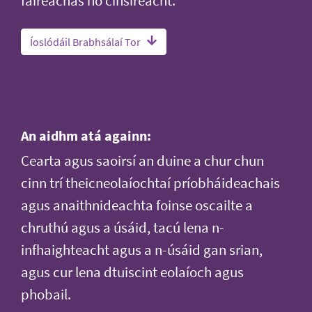
faireachas nó cinsireacht.
Íoslódáil Brabhsálaí Tor
An aidhm atá againn:
Cearta agus saoirsí an duine a chur chun
cinn trí theicneolaíochtaí príobháideachais
agus anaithnideachta foinse oscailte a
chruthú agus a úsáid, tacú lena n-
infhaighteacht agus a n-úsáid gan srian,
agus cur lena dtuiscint eolaíoch agus
phobail.