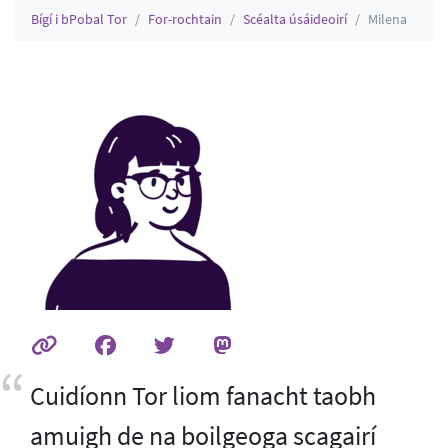
Bígí i bPobal Tor
For-rochtain
Scéalta úsáideoirí
Milena
Cuidíonn Tor liom fanacht taobh
amuigh de na boilgeoga scagairí