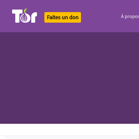
À propo
Faites un don
Tor Logo