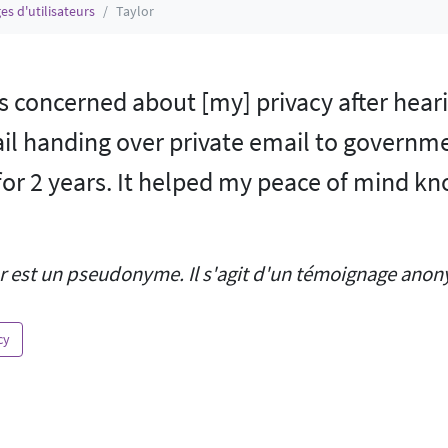
s d'utilisateurs
Taylor
s concerned about [my] privacy after hea
l handing over private email to governmen
for 2 years. It helped my peace of mind k
r est un pseudonyme. Il s'agit d'un témoignage anony
cy