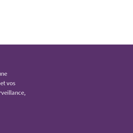
une
 et vos
rveillance,