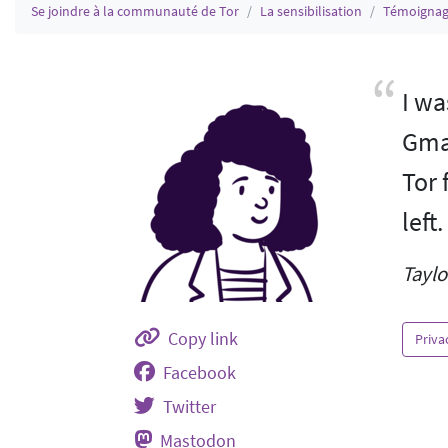
Se joindre à la communauté de Tor
La sensibilisation
Témoignage
I wa
Gmai
Tor 
left.
Taylo
Copy link
Priva
Facebook
Twitter
Mastodon