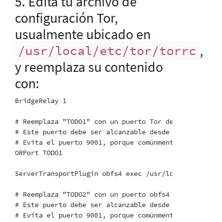
5. Edita tu archivo de
configuración Tor,
usualmente ubicado en
,
/usr/local/etc/tor/torrc
y reemplaza su contenido
con:
BridgeRelay 1

# Reemplaza "TODO1" con un puerto Tor de tu elección.
# Este puerto debe ser alcanzable desde el exterior.

# Evita el puerto 9001, porque comúnmente está asoci
ORPort TODO1

ServerTransportPlugin obfs4 exec /usr/local/bin/obfs4
# Reemplaza "TODO2" con un puerto obfs4 de tu elecció
# Este puerto debe ser alcanzable desde el exterior,
# Evita el puerto 9001, porque comúnmente está asoci