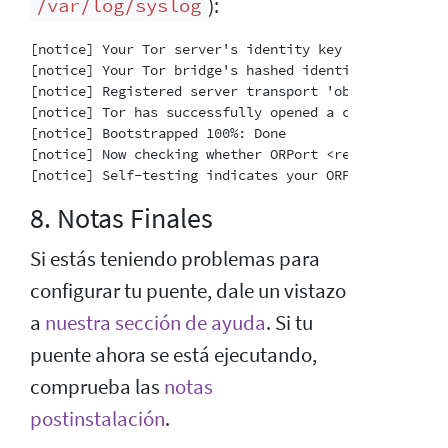
):
/var/log/syslog
[notice] Your Tor server's identity key fingerprint 
[notice] Your Tor bridge's hashed identity key finge
[notice] Registered server transport 'obfs4' at '[::]
[notice] Tor has successfully opened a circuit. Look
[notice] Bootstrapped 100%: Done

[notice] Now checking whether ORPort <redacted>:3818
8. Notas Finales
Si estás teniendo problemas para
configurar tu puente, dale un vistazo
a
nuestra sección de ayuda
. Si tu
puente ahora se está ejecutando,
comprueba las
notas
postinstalación
.