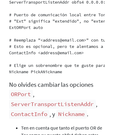
ServerTransportListenAddr obfs4 0.0.0.0:TODO2

# Puerto de comunicación local entre Tor y obfs4. Si
# "Ext" significa "extendido", no "externo".  No int
ExtORPort auto

# Reemplaza "<address@email.com>" con tu dirección d
# Esto es opcional, pero te alentamos a que lo hagas.
ContactInfo <address@email.com>

# Elige un sobrenombre que te guste para tu puente. E
No olvides cambiar las opciones
,
ORPort
,
ServerTransportListenAddr
, y
.
ContactInfo
Nickname
Ten en cuenta que tanto el puerto OR de
Tor como su puerto obfs4 deben estar