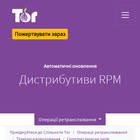
Tor Logo
Пожертвувати зараз
Автоматичні оновлення
Дистрибутиви RPM
Операції ретранслювання
Приєднуйтеся до Спільноти Tor
Операції ретранслювання
Технічні налаштування
Середнє/захисне реле