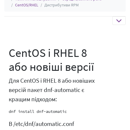
CentOS/RHEL
Дистрибутиви RPM
CentOS і RHEL 8
або новіші версії
Для CentOS і RHEL 8 або новіших
версій пакет dnf-automatic є
кращим підходом:
В /etc/dnf/automatic.conf