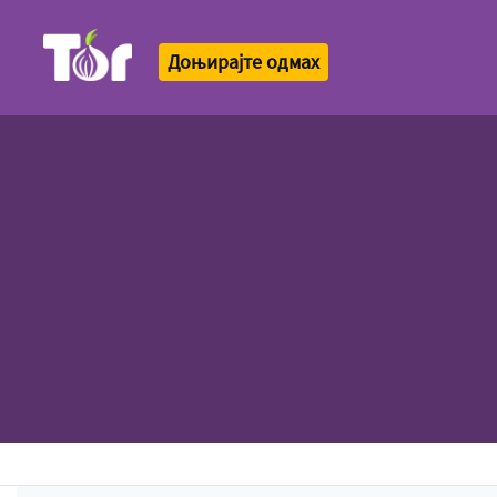
Доњирајте одмах
Tor Logo