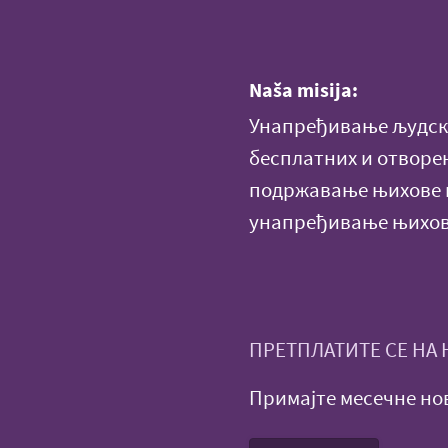
Naša misija:
Унапређивање људски
бесплатних и отворе
подржавање њихове н
унапређивање њихов
ПРЕТПЛАТИТЕ СЕ НА
Примајте месечне нов