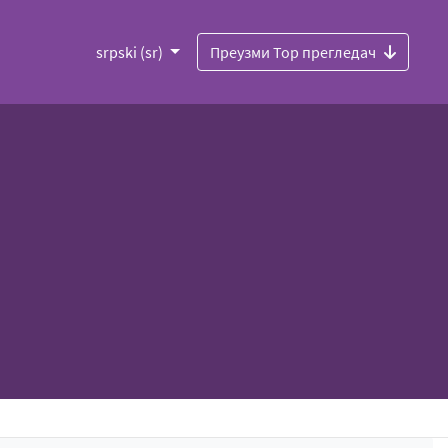
srpski (sr)
Преузми Тор прегледач