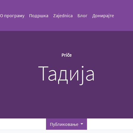
О програму
Подршка
Zajednica
Блог
Донирајте
Priče
Тадија
Публиковање