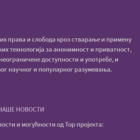
х права и слобода кроз стварање и примену
них технологија за анонимност и приватност,
еограничене доступности и употребе, и
ог научног и популарног разумевања.
 НАШЕ НОВОСТИ
ости и могућности од Тор пројекта: