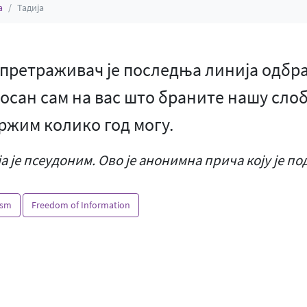
а
Тадија
 претраживач је последња линија одбр
осан сам на вас што браните нашу слоб
ржим колико год могу.
ја је псеудоним. Ово је анонимна прича коју је п
ism
Freedom of Information