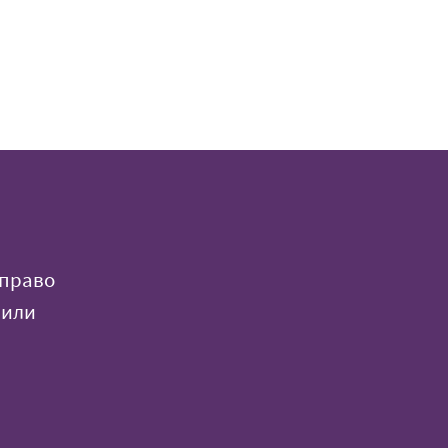
 право
 или