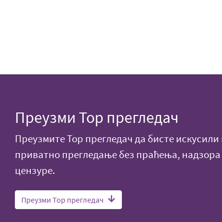
Преузми Тор прегледач
Преузмите Тор прегледач да бисте искусили
приватно прегледање без праћења, надзора
цензуре.
Преузми Тор прегледач