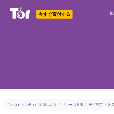
概
今すぐ寄付する
Tor Logo
Tor コミュニティに参加しよう
リレーの運用
技術設定
出