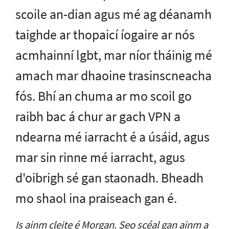
scoile an-dian agus mé ag déanamh
taighde ar thopaicí íogaire ar nós
acmhainní lgbt, mar níor tháinig mé
amach mar dhaoine trasinscneacha
fós. Bhí an chuma ar mo scoil go
raibh bac á chur ar gach VPN a
ndearna mé iarracht é a úsáid, agus
mar sin rinne mé iarracht, agus
d'oibrigh sé gan staonadh. Bheadh
mo shaol ina praiseach gan é.
Is ainm cleite é Morgan. Seo scéal gan ainm a