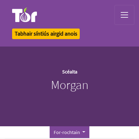
Tor Logo
Tabhair síntiús airgid anois
Scéalta
Morgan
For-rochtain