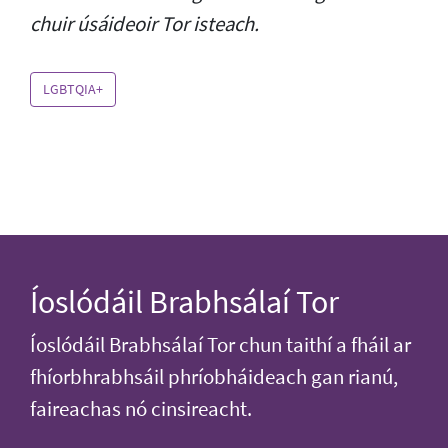
chuir úsáideoir Tor isteach.
LGBTQIA+
Íoslódáil Brabhsálaí Tor
Íoslódáil Brabhsálaí Tor chun taithí a fháil ar
fhíorbhrabhsáil phríobháideach gan rianú,
faireachas nó cinsireacht.