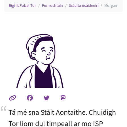
Bígí i bPobal Tor
For-rochtain
Scéalta úsáideoirí
Morgan
Tá mé sna Stáit Aontaithe. Chuidigh
Tor liom dul timpeall ar mo ISP