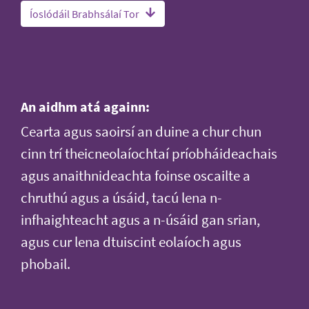
Íoslódáil Brabhsálaí Tor
An aidhm atá againn:
Cearta agus saoirsí an duine a chur chun
cinn trí theicneolaíochtaí príobháideachais
agus anaithnideachta foinse oscailte a
chruthú agus a úsáid, tacú lena n-
infhaighteacht agus a n-úsáid gan srian,
agus cur lena dtuiscint eolaíoch agus
phobail.