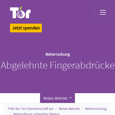
Tor Logo
Jetzt spenden
Beherrschung
Abgelehnte Fingerabdrücke
Relais-Betrieb
Tritt der Tor-Gemeinschaft bei
Relais-Betrieb
Beherrschung
Behandlung schlechter Relays