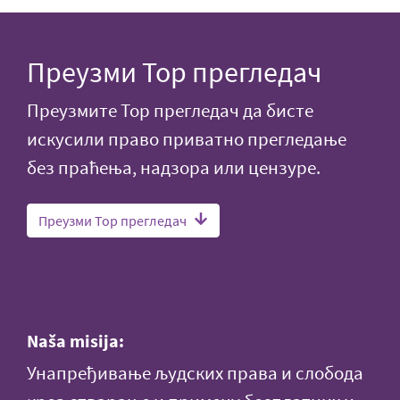
Преузми Тор прегледач
Преузмите Тор прегледач да бисте
искусили право приватно прегледање
без праћења, надзора или цензуре.
Преузми Тор прегледач
Naša misija:
Унапређивање људских права и слобода