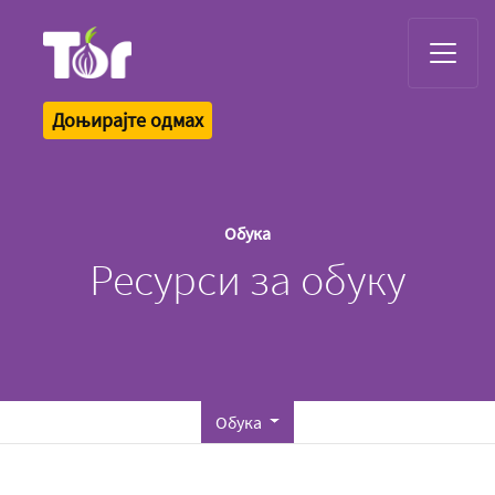
Tor Logo
Доњирајте одмах
Обука
Ресурси за обуку
Обука