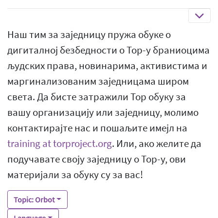
Наш тим за заједницу пружа обуке о
дигиталној безбедности о Тор-у браниоцима
људских права, новинарима, активистима и
маргинализованим заједницама широм
света. Да бисте затражили Тор обуку за
вашу организацију или заједницу, молимо
контактирајте нас и пошаљите имејл на
training at torproject.org
. Или, ако желите да
подучавате своју заједницу о Тор-у, ови
материјали за обуку су за вас!
Topic: Orbot
Language