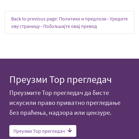
Back to previous page: Политике и предлози
-
Уредите
ову страницу
-
Побољшајте овај превод
Преузми Тор прегледач
Преузмите Тор прегледач да бисте
искусили право приватно прегледање
без праћења, надзора или цензуре.
Преузми Тор прегледач