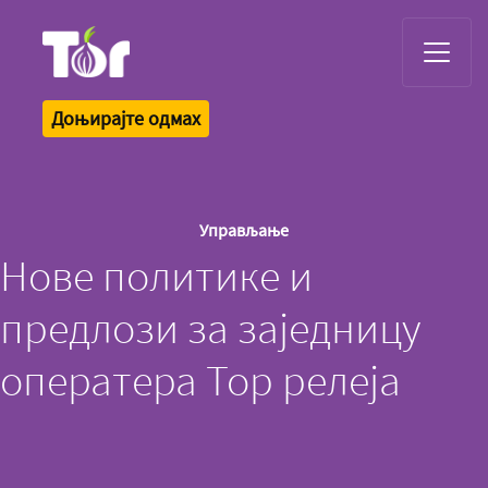
Tor Logo
Доњирајте одмах
Управљање
Нове политике и
предлози за заједницу
оператера Тор релеја