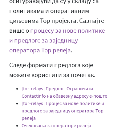
осигуравајући да су у складу са
политикама и оперативним
циљевима Тор пројекта. Сазнајте
више о
процесу за нове политике
и предлоге за заједницу
оператора Тор релеја
.
Следе формати предлога које
можете користити за почетак.
[tor-relays] Предлог: Ограничити
ContactInfo на обавезну адресу е-поште
[tor-relays] Процес за нове политике и
предлоге за заједницу оператора Тор
релеја
Очековања за операторе релеја