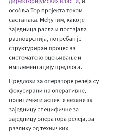
директоријумских власти
, и
особља Тор пројекта током
састанака. Међутим, како је
заједница расла и постајала
разноврснија, потребан је
структуриран процес за
систематско оцењивање и
имплементацију предлога.
Предлози за операторе релеја су
фокусирани на оперативне,
политичке и аспекте везане за
заједницу специфичне за
заједницу оператора релеја, за
разлику од техничких