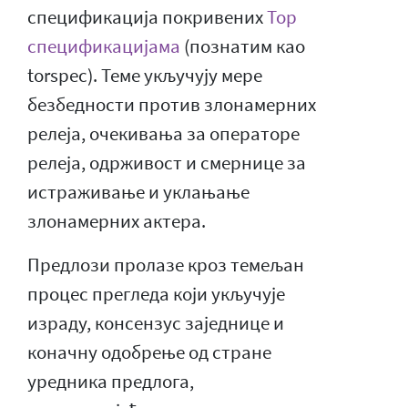
спецификација покривених
Тор
спецификацијама
(познатим као
torspec). Теме укључују мере
безбедности против злонамерних
релеја, очекивања за операторе
релеја, одрживост и смернице за
истраживање и уклањање
злонамерних актера.
Предлози пролазе кроз темељан
процес прегледа који укључује
израду, консензус заједнице и
коначну одобрење од стране
уредника предлога,