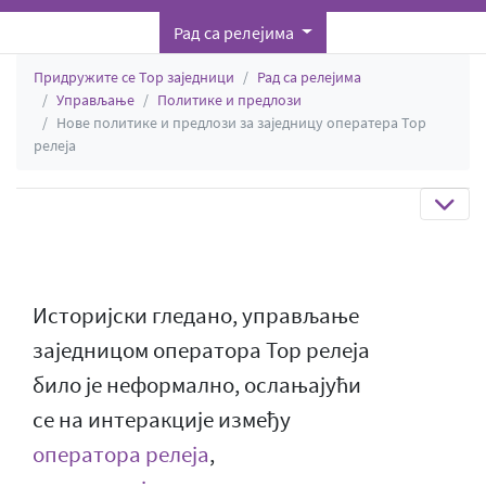
Рад са релејима
Придружите се Тор заједници
Рад са релејима
Управљање
Политике и предлози
Нове политике и предлози за заједницу оператера Тор
релеја
Историјски гледано, управљање
заједницом оператора Тор релеја
било је неформално, ослањајући
се на интеракције између
оператора релеја
,