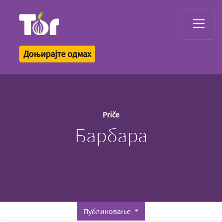
Tor Logo
Доњирајте одмах
Priče
Барбара
Публиковање