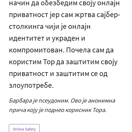
начин да обезбедим своју онлајн
приватност јер сам жртва сајбер-
столкинга чији је онлајн
идентитет и украден и
компромитован. Почела сам да
користим Тор да заштитим своју
приватност и заштитим се од
злоупотребе.
Барбара је псеудоним. Ово је анонимна
прича коју је поднео корисник Тора.
Online Safety