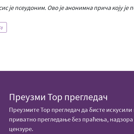
сис је псеудоним. Ово је анонимна прича коју је 
cy
Преузми Тор прегледач
Преузмите Тор прегледач да бисте искусили
приватно прегледање без праћења, надзора
цензуре.