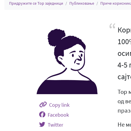
Придружите се Тор заједници
Публиковање
Приче корисник
Кор
100
оси
4-5
сајт
Тор 
од в
Copy link
праз
Facebook
Не м
Twitter