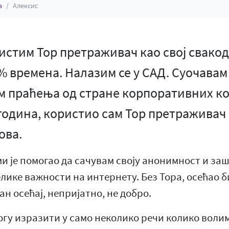
а
Алексис
истим Тор претраживач као свој свакод
% времена. Налазим се у САД. Суочавам
м праћења од стране корпоративних к
 година, користио сам Тор претраживач
ова.
ми је помогао да сачувам своју анонимност и заш
елике важности на интернету. Без Тора, осећао би
ан осећај, непријатно, не добро.
огу изразити у само неколико речи колико волим