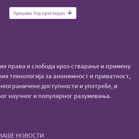
Преузми Тор прегледач
х права и слобода кроз стварање и примену
них технологија за анонимност и приватност,
еограничене доступности и употребе, и
ог научног и популарног разумевања.
 НАШЕ НОВОСТИ