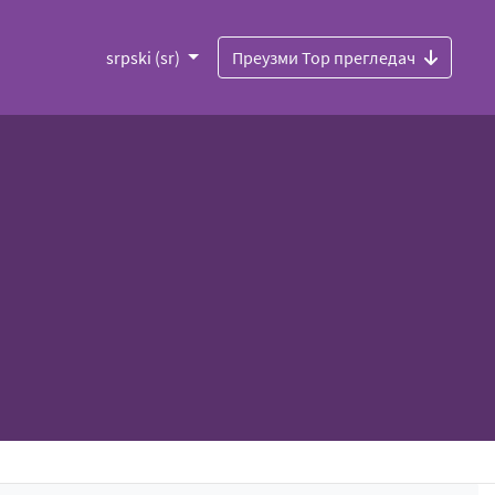
srpski (sr)
Преузми Тор прегледач