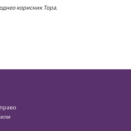
поднео корисник Тора.
 право
 или