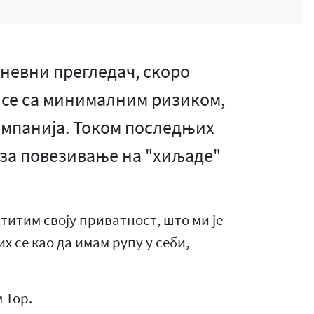
невни прегледач, скоро
 се са минималним ризиком,
омпанија. Током последњих
 за повезивање на "хиљаде"
титим своју приватност, што ми је
х се као да имам рупу у себи,
 Тор.