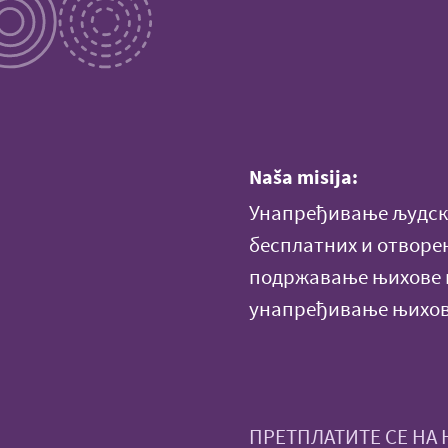
Naša misija:
Унапређивање људски
бесплатних и отворе
подржавање њихове н
унапређивање њихов
ПРЕТПЛАТИТЕ СЕ НА