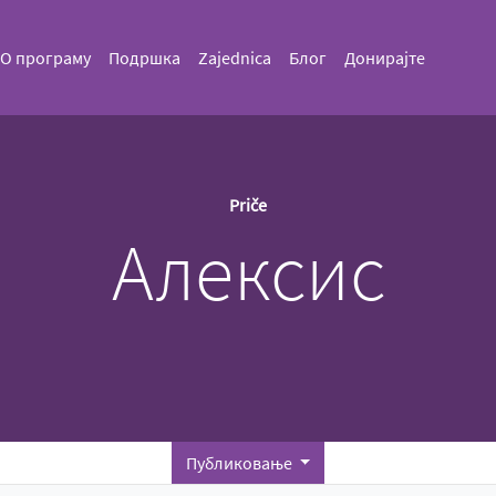
О програму
Подршка
Zajednica
Блог
Донирајте
Priče
Алексис
Публиковање