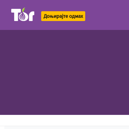
Доњирајте одмах
Tor Logo