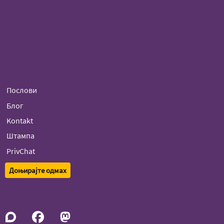
Послови
Блог
Kontakt
Штампа
PrivChat
Доњирајте одмах